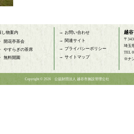
越谷
 催し物案内
お問い合わせ
〒343
関連サイト
開花亭茶会
埼玉
プライバシーポリシー
やすらぎの茶席
TEL 
サイトマップ
無料開園
※ナ
Copyright © 2026 公益財団法人 越谷市施設管理公社