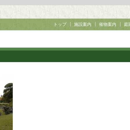
トップ
施設案内
催物案内
庭
開花亭茶会
やすらぎの茶
無料開園