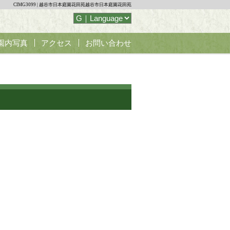
CIMG3099 | 越谷市日本庭園花田苑越谷市日本庭園花田苑
園内写真
アクセス
お問い合わせ
席