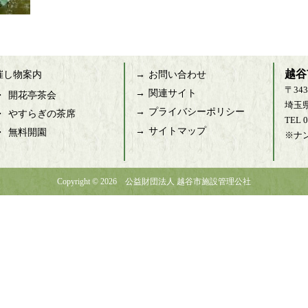
越谷
 催し物案内
お問い合わせ
〒343
関連サイト
開花亭茶会
埼玉
プライバシーポリシー
やすらぎの茶席
TEL 
サイトマップ
無料開園
※ナ
Copyright © 2026 公益財団法人 越谷市施設管理公社