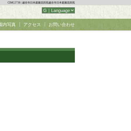
CIMG2738 | 越谷市日本庭園花田苑越谷市日本庭園花田苑
園内写真
アクセス
お問い合わせ
席