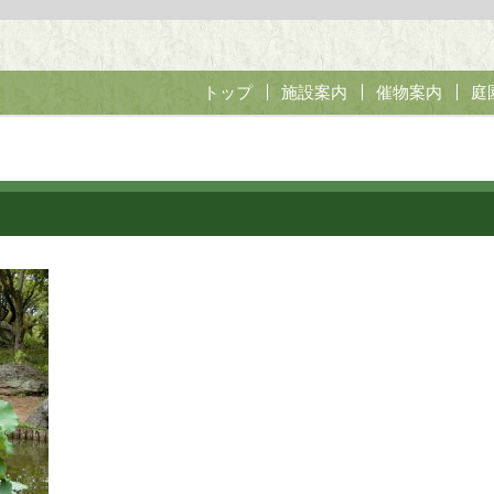
トップ
施設案内
催物案内
庭
開花亭茶会
やすらぎの茶
無料開園