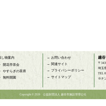
越谷
 催し物案内
お問い合わせ
〒343
関連サイト
開花亭茶会
埼玉
プライバシーポリシー
やすらぎの茶席
TEL 
サイトマップ
無料開園
※ナ
Copyright © 2026 公益財団法人 越谷市施設管理公社