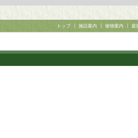
トップ
施設案内
催物案内
庭
開花亭茶会
やすらぎの茶
無料開園