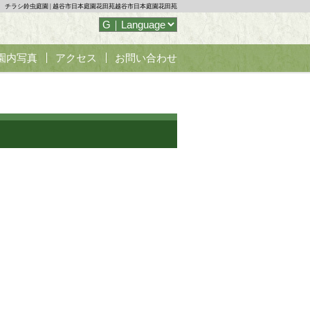
チラシ鈴虫庭園 | 越谷市日本庭園花田苑越谷市日本庭園花田苑
園内写真
アクセス
お問い合わせ
席